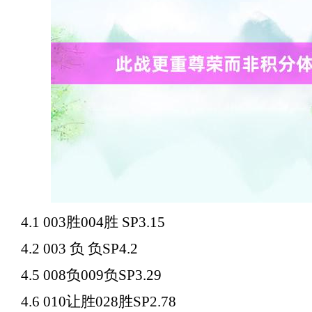
4.1 003胜004胜 SP3.15
4.2 003 负 负SP4.2
4.5 008负009负SP3.29
4.6 010让胜028胜SP2.78