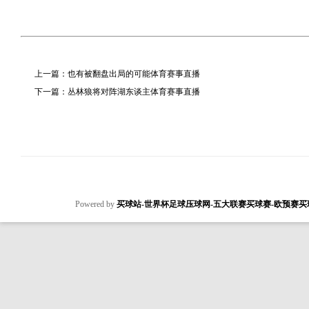
上一篇：
也有被翻盘出局的可能体育赛事直播
下一篇：
丛林狼将对阵湖东谈主体育赛事直播
Powered by
买球站-世界杯足球压球网-五大联赛买球赛-欧预赛买球