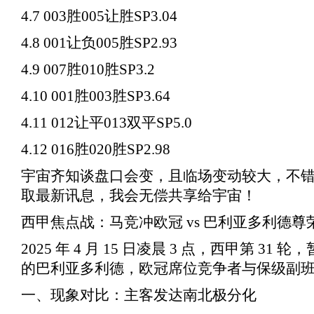
4.7 003胜005让胜SP3.04
4.8 001让负005胜SP2.93
4.9 007胜010胜SP3.2
4.10 001胜003胜SP3.64
4.11 012让平013双平SP5.0
4.12 016胜020胜SP2.98
宇宙齐知谈盘口会变，且临场变动较大，不
取最新讯息，我会无偿共享给宇宙！
西甲焦点战：马竞冲欧冠 vs 巴利亚多利德尊
2025 年 4 月 15 日凌晨 3 点，西甲第 31
的巴利亚多利德，欧冠席位竞争者与保级副
一、现象对比：主客发达南北极分化