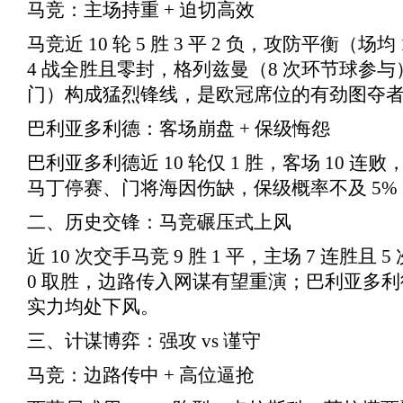
马竞：主场持重 + 迫切高效
马竞近 10 轮 5 胜 3 平 2 负，攻防平衡（场均 
4 战全胜且零封，格列兹曼（8 次环节球参与
门）构成猛烈锋线，是欧冠席位的有劲图夺
巴利亚多利德：客场崩盘 + 保级悔怨
巴利亚多利德近 10 轮仅 1 胜，客场 10 连败
马丁停赛、门将海因伤缺，保级概率不及 5
二、历史交锋：马竞碾压式上风
近 10 次交手马竞 9 胜 1 平，主场 7 连胜且
0 取胜，边路传入网谋有望重演；巴利亚多利
实力均处下风。
三、计谋博弈：强攻 vs 谨守
马竞：边路传中 + 高位逼抢