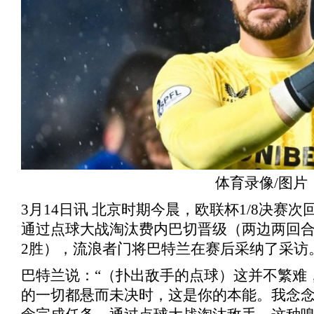
体育录像/图片
3月14日讯 北京时期今晨，欧联杯1/8决赛
通过点球大战淘汰费内巴切晋级（两边两回合3
2胜），流浪者门将巴特兰在赛后采纳了采访
巴特兰说：“（扑出敌手的点球）这并不繁难
的一切都悬而未决时，这是你的本能。我念