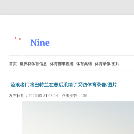
首页
世界杯体育信息
体育赛事直播
体育集锦
体育录像/图片
流浪者门将巴特兰在赛后采纳了采访体育录像/图片
发布日期：2026-05-31 08:14 点击次数：156