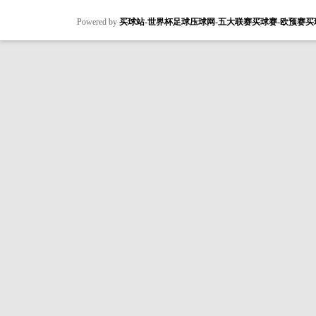
Powered by
买球站-世界杯足球压球网-五大联赛买球赛-欧预赛买球