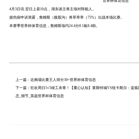
世界杯体育信息
4月3日讯 翌日上昼10点，湖东谈主将主场对阵能人。
据伤病申诉泄露，詹姆斯（腹股沟）将草率率（75%）出战本场比赛。
本赛季世界杯体育信息，詹姆斯场均24.4分8.1板8.4助。
上一篇：
近兩場比賽王人得分30+世界杯体育信息
下一篇：
狂欢周日5√5竣工杀青！【重心认知】莱斯特城VS纽卡斯尔：蓝
态_细节_英超世界杯体育信息