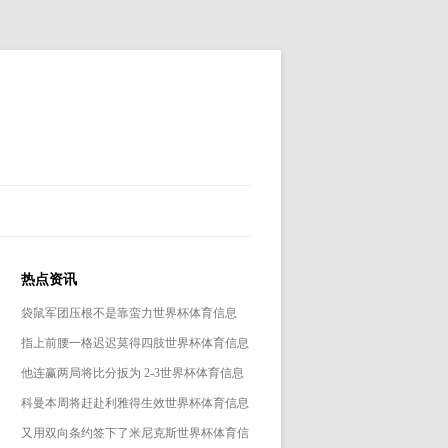
热点资讯
袋鼠军团压根不是靠蛮力世界杯体育信息
指上前腰一格迟迟莫得四肢世界杯体育信息
他连赢两局将比分扳为 2-3世界杯体育信息
科曼本周将赶赴利雅得生效世界杯体育信息
又用双向条约签下了米尼克斯世界杯体育信