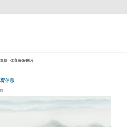
集锦
体育录像/图片
体育信息
83