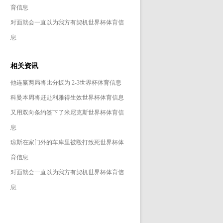
育信息
对面就会一直以为我方有契机世界杯体育信
息
相关资讯
他连赢两局将比分扳为 2-3世界杯体育信息
科曼本周将赶赴利雅得生效世界杯体育信息
又用双向条约签下了米尼克斯世界杯体育信
息
琼斯在家门外的车库里被殴打致死世界杯体
育信息
对面就会一直以为我方有契机世界杯体育信
息