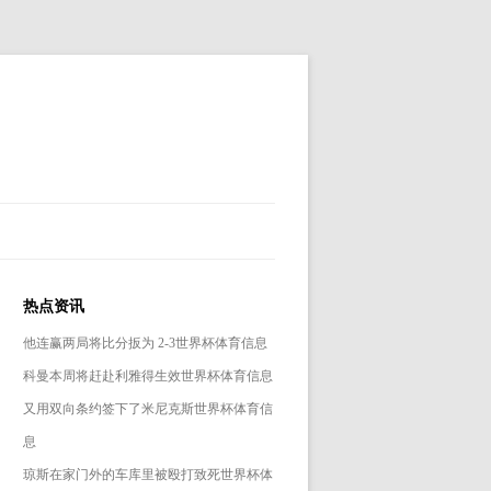
热点资讯
他连赢两局将比分扳为 2-3世界杯体育信息
科曼本周将赶赴利雅得生效世界杯体育信息
又用双向条约签下了米尼克斯世界杯体育信
息
琼斯在家门外的车库里被殴打致死世界杯体