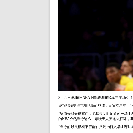
3月22日讯 昨日NBA旧例赛湖东说念主主场89
谈到8天6赛得回3胜3负的战绩，雷迪克示意：
“这原来就会很宽广，尤其是临时加多的一场比
的NBA亦然当今这么，每晚王人要这么打球，
“当今的球员根柢不行能在八晚内打六场比赛世