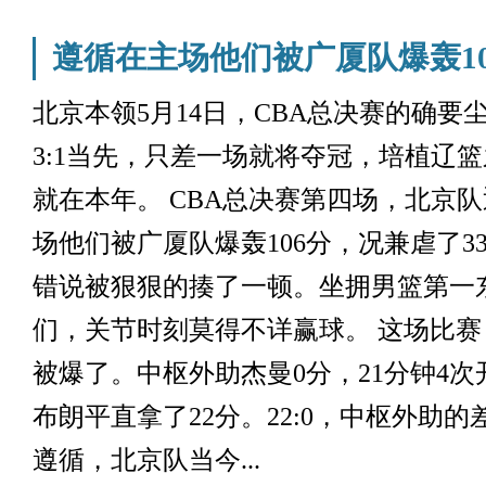
遵循在主场他们被广厦队爆轰1
北京本领5月14日，CBA总决赛的确
3:1当先，只差一场就将夺冠，培植辽
就在本年。 CBA总决赛第四场，北京
场他们被广厦队爆轰106分，况兼虐了
错说被狠狠的揍了一顿。坐拥男篮第一
们，关节时刻莫得不详赢球。 这场比
被爆了。中枢外助杰曼0分，21分钟4
布朗平直拿了22分。22:0，中枢外助
遵循，北京队当今...