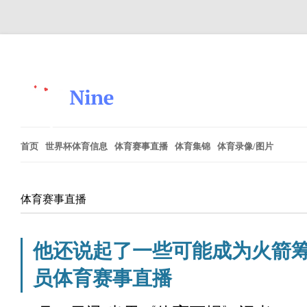
首页
世界杯体育信息
体育赛事直播
体育集锦
体育录像/图片
体育赛事直播
他还说起了一些可能成为火箭
员体育赛事直播