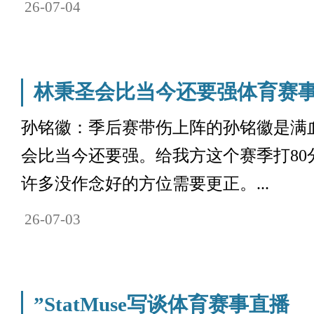
26-07-04
林秉圣会比当今还要强体育赛
孙铭徽：季后赛带伤上阵的孙铭徽是满血情
会比当今还要强。给我方这个赛季打80
许多没作念好的方位需要更正。...
26-07-03
”StatMuse写谈体育赛事直播