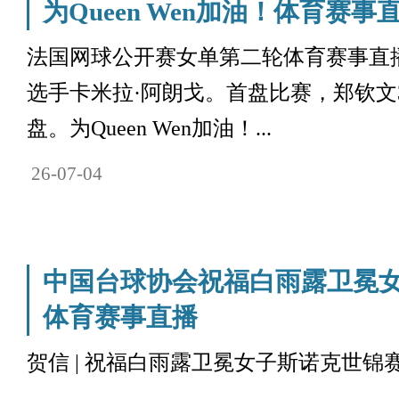
为Queen Wen加油！体育赛事
法国网球公开赛女单第二轮体育赛事直
选手卡米拉·阿朗戈。首盘比赛，郑钦文3
盘。为Queen Wen加油！...
26-07-04
中国台球协会祝福白雨露卫冕
体育赛事直播
贺信 | 祝福白雨露卫冕女子斯诺克世锦赛