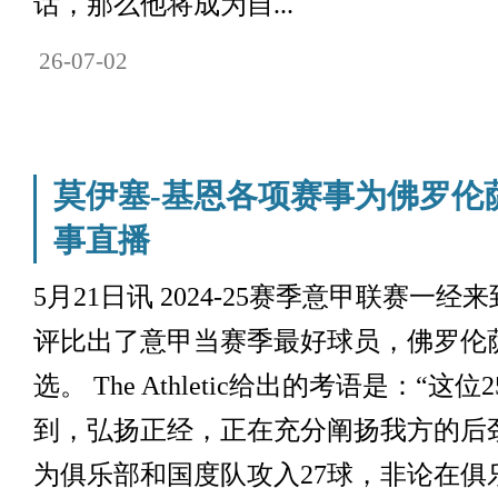
话，那么他将成为自...
26-07-02
莫伊塞-基恩各项赛事为佛罗伦
事直播
5月21日讯 2024-25赛季意甲联赛一经来到尾
评比出了意甲当赛季最好球员，佛罗伦
选。 The Athletic给出的考语是：“
到，弘扬正经，正在充分阐扬我方的后
为俱乐部和国度队攻入27球，非论在俱