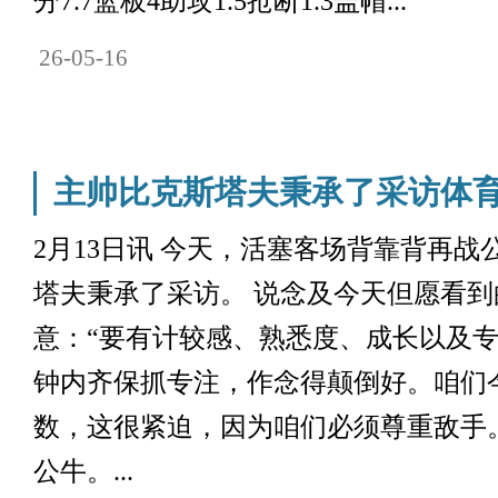
分7.7篮板4助攻1.5抢断1.3盖帽...
26-05-16
主帅比克斯塔夫秉承了采访体育
2月13日讯 今天，活塞客场背靠背再
塔夫秉承了采访。 说念及今天但愿看
意：“要有计较感、熟悉度、成长以及专
钟内齐保抓专注，作念得颠倒好。咱们
数，这很紧迫，因为咱们必须尊重敌手。” 
公牛。...