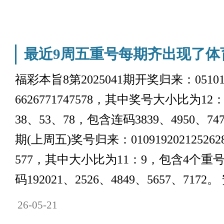
最近9周五重号每期齐出现了体
福彩本旨8第2025041期开奖归来：051012192
6626771747578，其中奖号大小比为1
38、53、78，包含连码3839、4950、74
期(上周五)奖号归来：010919202125262830
577，其中大小比为11：9，包含4个重号0
码192021、2526、4849、5657、717
26-05-21