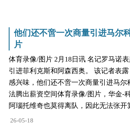
他们还不啻一次商量引进马尔科
片
体育录像/图片 2月18日讯 名记罗马
引进菲利克斯和阿森西奥。 该记者表露
感兴味，他们还不啻一次商量引进马尔科
法腾出薪资空间体育录像/图片，华金-
阿瑙托维奇也莫得离队，因此无法张开算作
26-05-18