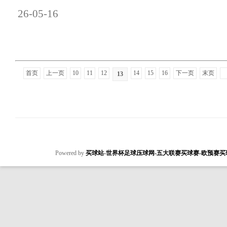
26-05-16
首页
上一页
10
11
12
14
15
16
下一页
末页
13
Powered by
买球站-世界杯足球压球网-五大联赛买球赛-欧预赛买球