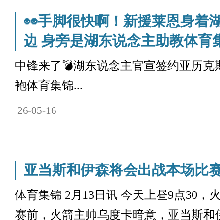
👀手脚很快啊！新援莱恩身着
边 身旁是湖东说念主助教体育
中锋来了💣️湖东说念主官宣签约亚历克斯
袍体育集锦...
26-05-16
亚当斯和伊森将会出战本场比
体育集锦 2月13日讯 今天上昼9点30
赛前，火箭主帅乌度卡暗意，亚当斯和