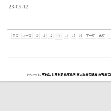
26-05-12
首页
上一页
10
11
12
14
15
16
下一页
末页
13
Powered by
买球站-世界杯足球压球网-五大联赛买球赛-欧预赛买球