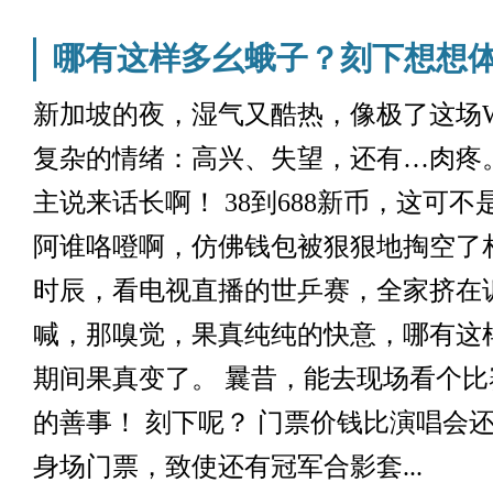
哪有这样多幺蛾子？刻下想想
新加坡的夜，湿气又酷热，像极了这场
复杂的情绪：高兴、失望，还有…肉疼
主说来话长啊！ 38到688新币，这可
阿谁咯噔啊，仿佛钱包被狠狠地掏空了
时辰，看电视直播的世乒赛，全家挤在
喊，那嗅觉，果真纯纯的快意，哪有这
期间果真变了。 曩昔，能去现场看个
的善事！ 刻下呢？ 门票价钱比演唱会
身场门票，致使还有冠军合影套...