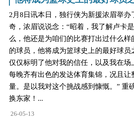
2月8日讯本日，独行侠为新援浓眉举办
奇，浓眉说说念：“昭着，我了解卢卡
么，他还是为咱们的比赛打出过什么样
的球员，他将成为篮球史上的最好球员之
仅仅标明了他对我的信任，以及我在场
每晚齐有出色的发达体育集锦，况且让
量。是以我对这个挑战感到慷慨。” 重
换东家！...
26-05-13