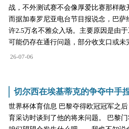
战，不外测试赛不会像厚爱比赛那样敞
而据加泰罗尼亚电台节目报说念，巴萨
许2.5万名不雅众入场。主要原因是由
可能仍存在通行问题，部分收支口或未完.
26-07-06
切尔西在埃基蒂克的争夺中手
世界杯体育信息 巴黎夺得欧冠冠军之
育采访时谈到了他的将来问题。 巴黎门