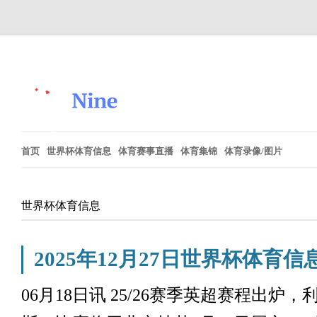
首页
世界杯体育信息
体育赛事直播
体育集锦
体育录像/图片
世界杯体育信息
2025年12月27日世界杯体育信
06月18日讯 25/26赛季英超赛程出