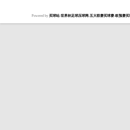
Powered by
买球站-世界杯足球压球网-五大联赛买球赛-欧预赛买球