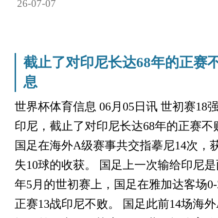
26-07-07
截止了对印尼长达68年的正赛
息
世界杯体育信息 06月05日讯 世初赛1
印尼，截止了对印尼长达68年的正赛不
国足在海外A级赛事共交指摹尼14次，获取
失10球的收获。 国足上一次输给印尼是
年5月的世初赛上，国足在雅加达客场0-
正赛13战印尼不败。 国足此前14场海